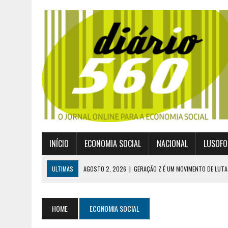
INÍCIO
ECONOMIA SOCIAL
NACIONAL
LUSOFO
ULTIMAS
AGOSTO 2, 2026
|
GERAÇÃO Z É UM MOVIMENTO DE LUTA
JULHO 30, 2026
|
PUBLICADO POR DECRETO-LEI NOVO ENQUADRAMEN
JULHO 30, 2026
|
CASES DIVULGA ÚLTIMOS NÚMEROS DA DIGITALIZA
HOME
ECONOMIA SOCIAL
JULHO 26, 2026
|
UM MARCO QUE REDEFINE O COOPERATIVISMO GLOB