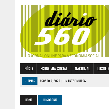
INÍCIO
ECONOMIA SOCIAL
NACIONAL
LUSOFO
ULTIMAS
AGOSTO 6, 2026
|
UM ENTRE MUITOS
AGOSTO 2, 2026
|
GERAÇÃO Z É UM MOVIMENTO DE LUTA DE CLASSES
JULHO 30, 2026
|
PUBLICADO POR DECRETO-LEI NOVO ENQUADRAMEN
HOME
LUSOFONIA
JULHO 30, 2026
|
CASES DIVULGA ÚLTIMOS NÚMEROS DA DIGITALIZA