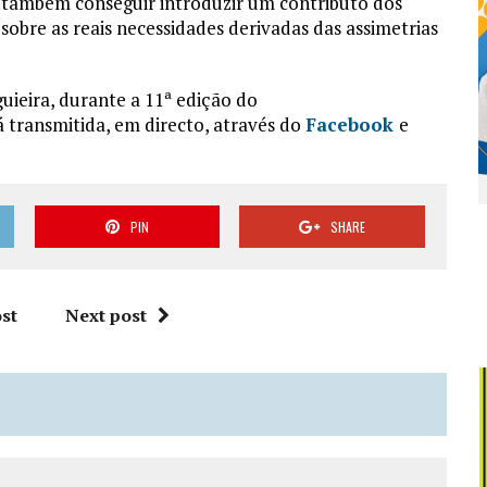
também conseguir introduzir um contributo dos
 sobre as reais necessidades derivadas das assimetrias
guieira, durante a 11ª edição do
á transmitida, em directo, através do
Facebook
e
PIN
SHARE
st
Next post