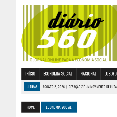
INÍCIO
ECONOMIA SOCIAL
NACIONAL
LUSOFO
ULTIMAS
AGOSTO 2, 2026
|
GERAÇÃO Z É UM MOVIMENTO DE LUTA
JULHO 30, 2026
|
PUBLICADO POR DECRETO-LEI NOVO ENQUADRAMEN
JULHO 30, 2026
|
CASES DIVULGA ÚLTIMOS NÚMEROS DA DIGITALIZA
HOME
ECONOMIA SOCIAL
JULHO 26, 2026
|
UM MARCO QUE REDEFINE O COOPERATIVISMO GLOB