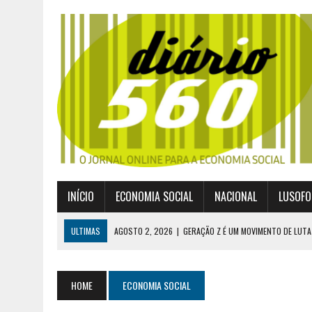
INÍCIO
ECONOMIA SOCIAL
NACIONAL
LUSOFO
ULTIMAS
AGOSTO 2, 2026
|
GERAÇÃO Z É UM MOVIMENTO DE LUTA
JULHO 30, 2026
|
PUBLICADO POR DECRETO-LEI NOVO ENQUADRAMEN
JULHO 30, 2026
|
CASES DIVULGA ÚLTIMOS NÚMEROS DA DIGITALIZA
HOME
ECONOMIA SOCIAL
JULHO 26, 2026
|
UM MARCO QUE REDEFINE O COOPERATIVISMO GLOB