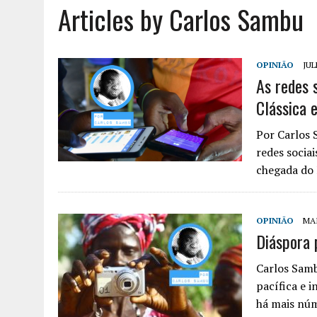
Articles by Carlos Sambu
AGOSTO 6, 2026
|
UM ENTRE MUITOS
OPINIÃO
JUL
As redes s
Clássica 
Por Carlos 
redes socia
chegada do
OPINIÃO
MAI
Diáspora 
Carlos Samb
pacífica e 
há mais nú