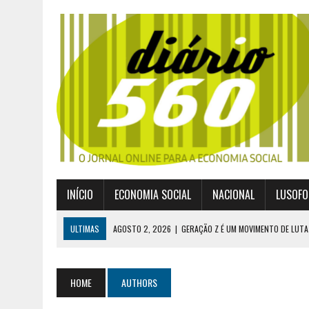
INÍCIO
ECONOMIA SOCIAL
NACIONAL
LUSOFO
ULTIMAS
AGOSTO 2, 2026
|
GERAÇÃO Z É UM MOVIMENTO DE LUTA
JULHO 30, 2026
|
PUBLICADO POR DECRETO-LEI NOVO ENQUADRAMEN
JULHO 30, 2026
|
CASES DIVULGA ÚLTIMOS NÚMEROS DA DIGITALIZA
HOME
AUTHORS
JULHO 26, 2026
|
UM MARCO QUE REDEFINE O COOPERATIVISMO GLOB