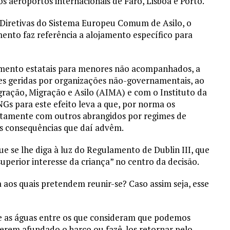
s aeroportos internacionais de Faro, Lisboa e Porto.
Diretivas do Sistema Europeu Comum de Asilo, o
mento faz referência a alojamento específico para
imento estatais para menores não acompanhados, a
ões geridas por organizações não-governamentais, ao
gração, Migração e Asilo (AIMA) e com o Instituto da
Gs para este efeito leva a que, por norma os
tamente com outros abrangidos por regimes de
 as consequências que daí advêm.
e se lhe diga à luz do Regulamento de Dublin III, que
superior interesse da criança” no centro da decisão.
 aos quais pretendem reunir-se? Caso assim seja, esse
de as águas entre os que consideram que podemos
 terem afundado o barco ou fazê-los retornar pelo