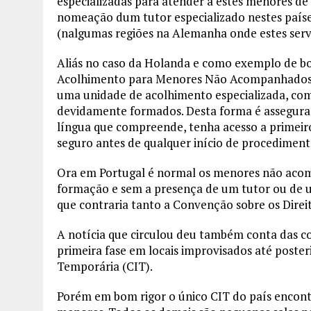
especializadas para atender a estes menores de
nomeação dum tutor especializado nestes países
(nalgumas regiões na Alemanha onde estes serv
Aliás no caso da Holanda e como exemplo de boa
Acolhimento para Menores Não Acompanhados” q
uma unidade de acolhimento especializada, comp
devidamente formados. Desta forma é assegura
língua que compreende, tenha acesso a primeir
seguro antes de qualquer início de procediment
Ora em Portugal é normal os menores não aco
formação e sem a presença de um tutor ou de um
que contraria tanto a Convenção sobre os Direi
A notícia que circulou deu também conta das co
primeira fase em locais improvisados até post
Temporária (CIT).
Porém em bom rigor o único CIT do país encont