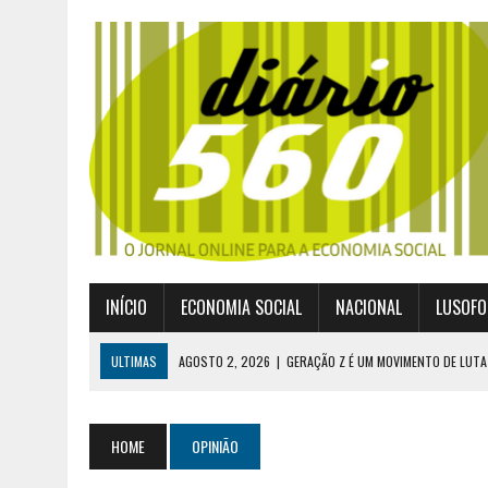
INÍCIO
ECONOMIA SOCIAL
NACIONAL
LUSOFO
ULTIMAS
AGOSTO 2, 2026
|
GERAÇÃO Z É UM MOVIMENTO DE LUTA
JULHO 30, 2026
|
PUBLICADO POR DECRETO-LEI NOVO ENQUADRAMEN
JULHO 30, 2026
|
CASES DIVULGA ÚLTIMOS NÚMEROS DA DIGITALIZA
HOME
OPINIÃO
JULHO 26, 2026
|
UM MARCO QUE REDEFINE O COOPERATIVISMO GLOB