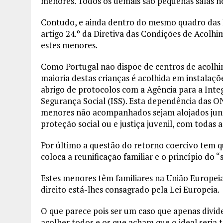
menores. Todos os demais são pequenas salas no
Contudo, e ainda dentro do mesmo quadro das 
artigo 24.º da Diretiva das Condições de Acolhi
estes menores.
Como Portugal não dispõe de centros de acolh
maioria destas crianças é acolhida em instalaç
abrigo de protocolos com a Agência para a Inte
Segurança Social (ISS). Esta dependência das ON
menores não acompanhados sejam alojados jun
proteção social ou e justiça juvenil, com todas
Por último a questão do retorno coercivo tem qu
coloca a reunificação familiar e o princípio do “
Estes menores têm familiares na União Europeia
direito está-lhes consagrado pela Lei Europeia.
O que parece pois ser um caso que apenas divi
acolher todos e os que acham que o ideal seria