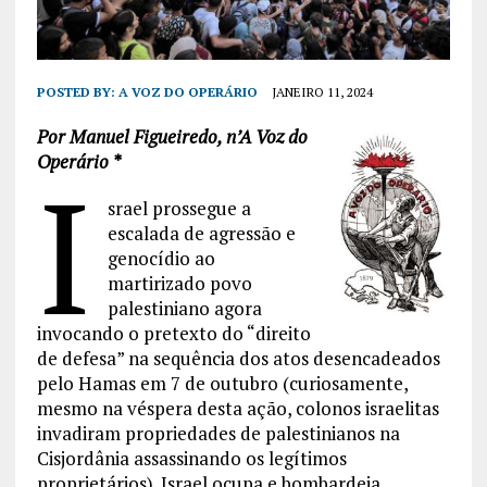
POSTED BY:
A VOZ DO OPERÁRIO
JANEIRO 11, 2024
Por Manuel Figueiredo, n’A Voz do
Operário *
I
srael prossegue a
escalada de agressão e
genocídio ao
martirizado povo
palestiniano agora
invocando o pretexto do “direito
de defesa” na sequência dos atos desencadeados
pelo Hamas em 7 de outubro (curiosamente,
mesmo na véspera desta ação, colonos israelitas
invadiram propriedades de palestinianos na
Cisjordânia assassinando os legítimos
proprietários). Israel ocupa e bombardeia