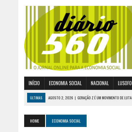
INÍCIO
ECONOMIA SOCIAL
NACIONAL
LUSOFO
ULTIMAS
AGOSTO 2, 2026
|
GERAÇÃO Z É UM MOVIMENTO DE LUTA
JULHO 30, 2026
|
PUBLICADO POR DECRETO-LEI NOVO ENQUADRAMEN
JULHO 30, 2026
|
CASES DIVULGA ÚLTIMOS NÚMEROS DA DIGITALIZA
HOME
ECONOMIA SOCIAL
JULHO 26, 2026
|
UM MARCO QUE REDEFINE O COOPERATIVISMO GLOB