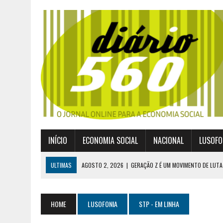
INÍCIO
ECONOMIA SOCIAL
NACIONAL
LUSOFO
ULTIMAS
AGOSTO 2, 2026
|
GERAÇÃO Z É UM MOVIMENTO DE LUTA
JULHO 30, 2026
|
PUBLICADO POR DECRETO-LEI NOVO ENQUADRAMEN
JULHO 30, 2026
|
CASES DIVULGA ÚLTIMOS NÚMEROS DA DIGITALIZA
HOME
LUSOFONIA
STP - EM LINHA
JULHO 26, 2026
|
UM MARCO QUE REDEFINE O COOPERATIVISMO GLOB