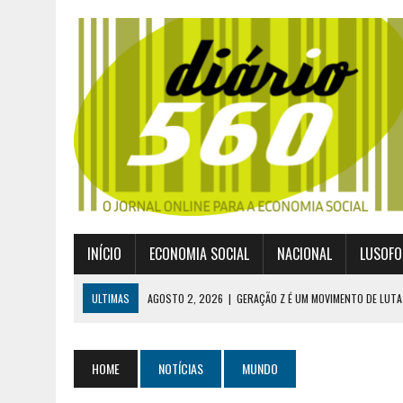
INÍCIO
ECONOMIA SOCIAL
NACIONAL
LUSOFO
ULTIMAS
AGOSTO 2, 2026
|
GERAÇÃO Z É UM MOVIMENTO DE LUTA
JULHO 30, 2026
|
PUBLICADO POR DECRETO-LEI NOVO ENQUADRAMEN
JULHO 30, 2026
|
CASES DIVULGA ÚLTIMOS NÚMEROS DA DIGITALIZA
HOME
NOTÍCIAS
MUNDO
JULHO 26, 2026
|
UM MARCO QUE REDEFINE O COOPERATIVISMO GLOB