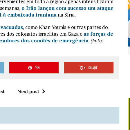
ntervenientes em toda a região apenas intensificaram
s semanas,
o Irão lançou com sucesso um ataque
el à embaixada iraniana
na Síria.
evacuadas
, como Khan Younis e outras partes do
es dos colonatos israelitas em Gaza e
as forças de
izadores dos comités de emergência
.
(Foto:
PIN
SHARE
st
Next post