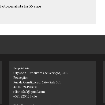
e Fotojornalista há 35 anos.
Proprietária:
CityCoop - Produtores de Serviços, CRL
Redacção:
Rua da Constituição, 656 – Sala 501
4200-194 PORTO
rdiario560@gmail.com
+351 220 124 446