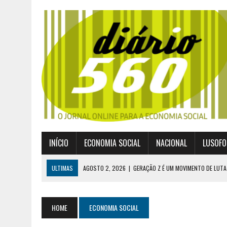
INÍCIO
ECONOMIA SOCIAL
NACIONAL
LUSOFO
ULTIMAS
AGOSTO 2, 2026
|
GERAÇÃO Z É UM MOVIMENTO DE LUTA
JULHO 30, 2026
|
PUBLICADO POR DECRETO-LEI NOVO ENQUADRAMEN
JULHO 30, 2026
|
CASES DIVULGA ÚLTIMOS NÚMEROS DA DIGITALIZA
HOME
ECONOMIA SOCIAL
JULHO 26, 2026
|
UM MARCO QUE REDEFINE O COOPERATIVISMO GLOB