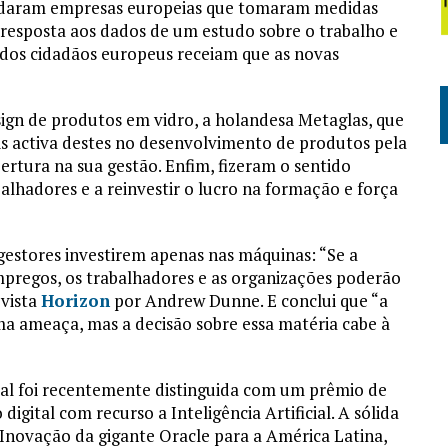
daram empresas europeias que tomaram medidas
m resposta aos dados de um estudo sobre o trabalho e
dos cidadãos europeus receiam que as novas
ign de produtos em vidro, a holandesa Metaglas, que
is activa destes no desenvolvimento de produtos pela
rtura na sua gestão. Enfim, fizeram o sentido
balhadores e a reinvestir o lucro na formação e força
gestores investirem apenas nas máquinas: “Se a
empregos, os trabalhadores e as organizações poderão
evista
Horizon
por Andrew Dunne. E conclui que “a
ma ameaça, mas a decisão sobre essa matéria cabe à
ial foi recentemente distinguida com um prêmio de
gital com recurso a Inteligência Artificial. A sólida
novação da gigante Oracle para a América Latina,