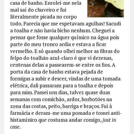
casa de banho. Enrolei-me nela
mal saí do chuveiro e fui
literalmente picada no corpo
todo. Parecia que me espetavam agulhas! Sacudi
a toalha e não havia bicho nenhum. Cheguei a
pensar que fosse qualquer químico na água pois
parte do meu tronco ardia e estava a ficar
vermelho. E só quando olhei melhor as fibras do
felpo do toalhão azul-claro é que vi dezenas,
centenas delas a passearem-se entre os fios. A
porta da casa de banho estava pejada de
formigas a subir e descer, vindas de uma tomada
elétrica, dali passaram para a toalha e depois
para mim. Passei uns dias, talvez quase duas
semanas com comichão, ardor, borbotões na
zona das costas, peito, barriga e braços. Fui à
farmácia e deram-me uma pomada e tomei anti-
histamínico que costuma andar comigo,
just in
case
.