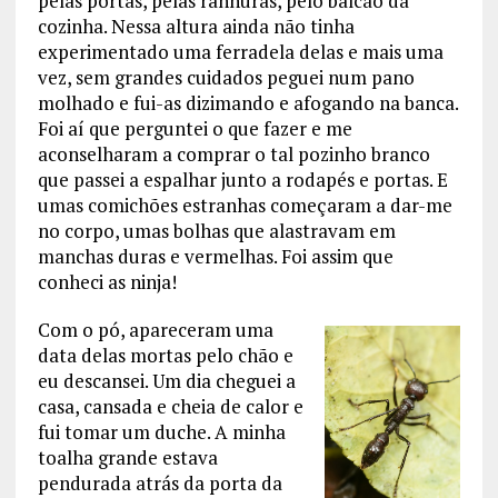
pelas portas, pelas ranhuras, pelo balcão da
cozinha. Nessa altura ainda não tinha
experimentado uma ferradela delas e mais uma
vez, sem grandes cuidados peguei num pano
molhado e fui-as dizimando e afogando na banca.
Foi aí que perguntei o que fazer e me
aconselharam a comprar o tal pozinho branco
que passei a espalhar junto a rodapés e portas. E
umas comichões estranhas começaram a dar-me
no corpo, umas bolhas que alastravam em
manchas duras e vermelhas. Foi assim que
conheci as ninja!
Com o pó, apareceram uma
data delas mortas pelo chão e
eu descansei. Um dia cheguei a
casa, cansada e cheia de calor e
fui tomar um duche. A minha
toalha grande estava
pendurada atrás da porta da