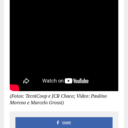
(Fotos: TecniCoop e JCR Chaco; Video: Paulino
Moreno e Marcelo Grossi)
SHARE