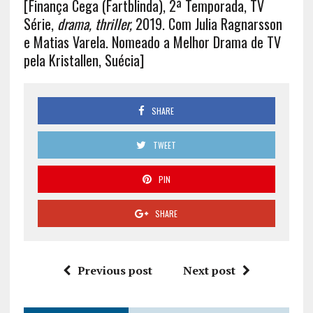
[Finança Cega (Fartblinda), 2ª Temporada, TV
Série,
drama, thriller,
2019. Com Julia Ragnarsson
e Matias Varela. Nomeado a Melhor Drama de TV
pela Kristallen, Suécia]
SHARE
TWEET
PIN
SHARE
Previous post
Next post