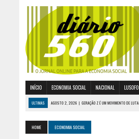
INÍCIO
ECONOMIA SOCIAL
NACIONAL
LUSOFO
ULTIMAS
AGOSTO 2, 2026
|
GERAÇÃO Z É UM MOVIMENTO DE LUTA
JULHO 30, 2026
|
PUBLICADO POR DECRETO-LEI NOVO ENQUADRAMEN
JULHO 30, 2026
|
CASES DIVULGA ÚLTIMOS NÚMEROS DA DIGITALIZA
HOME
ECONOMIA SOCIAL
JULHO 26, 2026
|
UM MARCO QUE REDEFINE O COOPERATIVISMO GLOB