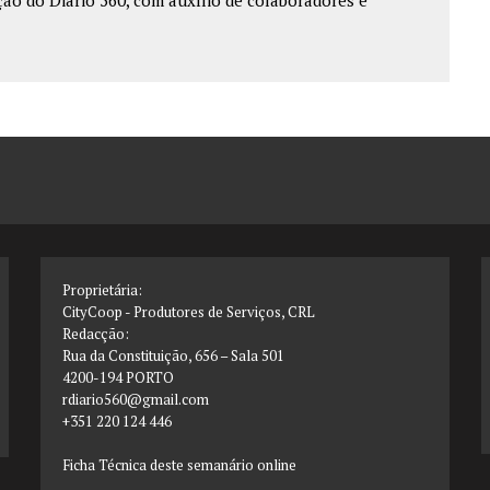
o do Diário 560, com auxílio de colaboradores e
Proprietária:
CityCoop - Produtores de Serviços, CRL
Redacção:
Rua da Constituição, 656 – Sala 501
4200-194 PORTO
rdiario560@gmail.com
+351 220 124 446
Ficha Técnica deste semanário online