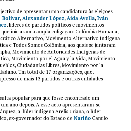
bjectivo de apresentar uma candidatura às eleições
 Bolívar
,
Alexander López
,
Aída Avella
,
Iván
uez
, lideres de partidos políticos e movimentos
s que iniciaram a ampla coligação: Colômbia Humana,
ocrático Alternativo, Movimento Alternativo Indígena
tica e Todos Somos Colômbia, aos quais se juntaram
mplia, Movimiento de Autoridades Indígenas de
ica, Movimiento por el Agua y la Vida, Movimiento
Pueblos, Ciudadanías Libres, Movimiento por la
dadano. Um total de 17 organizações, que,
xpresso de mais 13 partidos e outras entidades
sulta popular para que fosse encontrado um
ar um ano depois. A esse acto apresentaram-se
quez, a ​ líder indígena Arelis Uriana, o líder
ítico, ex-governador do Estado de
Nariño
Camilo