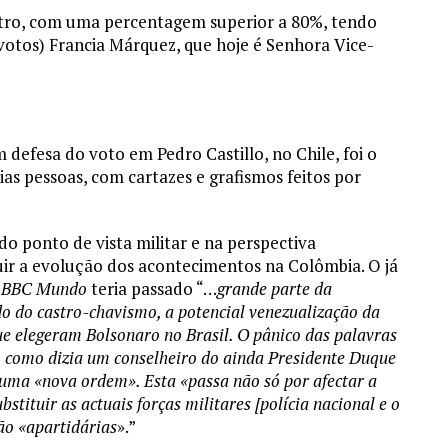
Petro, com uma percentagem superior a 80%, tendo
votos) Francia Márquez, que hoje é Senhora Vice-
defesa do voto em Pedro Castillo, no Chile, foi o
rias pessoas, com cartazes e grafismos feitos por
 ponto de vista militar e na perspectiva
uir a evolução dos acontecimentos na Colômbia. O já
a
BBC Mundo
teria passado “…
grande parte da
o do castro-chavismo, a potencial venezualização da
e elegeram Bolsonaro no Brasil. O pânico das palavras
, como dizia um conselheiro do ainda Presidente Duqu
e
r uma «nova ordem». Esta «passa não só por afectar a
tituir as actuais forças militares [polícia nacional e o
são «apartidárias
».”