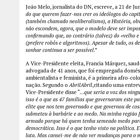
João Melo, jornalista do DN, escreve, a 21 de Ju
do que querem fazer-nos crer os ideólogos do capi
(também chamado neoliberalismo), a História, obv
não escondem, agora, que o modelo deve ser impos
confirmando que, ao contrário (talvez) do «velho 
(prefere robôs e algoritmos). Apesar de tudo, os 
sonhar continua a ser possível
.”
A Vice-Presidente eleita, Francia Márquez, saud
advogada de 41 anos, que foi empregada domésti
ambientalista e feminista, é a primeira afro-co
nação. Segundo o
AbrilAbril
,citando uma entrev
Vice-Presidente disse “…
que seria a voz dos nin
isso é o que as 47 famílias que governaram este pa
elite que nos tem governado e que governou de cost
submeteu à barbárie e ao medo. Na minha região [o
armado porque há quem tenha semeado medo para 
democrática. Isso é o que tenho visto na política. 
luta. Mas cansei-me de não ver mudanças para o 