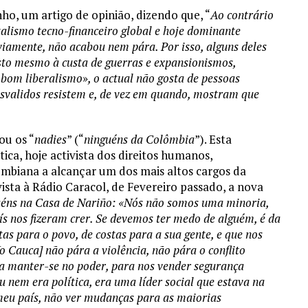
nho, um artigo de opinião, dizendo que, “
Ao contrário
talismo tecno-financeiro global e hoje dominante
iamente, não acabou nem pára. Por isso, alguns deles
to mesmo à custa de guerras e expansionismos,
e bom liberalismo
»
, o actual não gosta de pessoas
desvalidos resistem e, de vez em quando, mostram que
ou os “
nadies
” (“
ninguéns da Colômbia
”). Esta
ca, hoje activista dos direitos humanos,
lombiana a alcançar um dos mais altos cargos da
ista à Rádio Caracol, de Fevereiro passado, a nova
guéns na Casa de Nariño: «Nós não somos uma minoria,
ís nos fizeram crer. Se devemos ter medo de alguém, é da
as para o povo, de costas para a sua gente, e que nos
 Cauca] não pára a violência, não pára o conflito
manter-se no poder, para nos vender segurança
Eu nem era política, era uma líder social que estava na
meu país, não ver mudanças para as maiorias