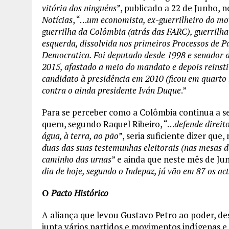
vitória dos ninguéns
”, publicado a 22 de Junho, n
Notícias
, “…
um economista, ex-guerrilheiro do mo
guerrilha da Colômbia (atrás das FARC), guerrilha
esquerda, dissolvida nos primeiros Processos de P
Democratica. Foi deputado desde 1998 e senador 
2015, afastado a meio do mandato e depois reinst
candidato à presidência em 2010 (ficou em quarto 
contra o ainda presidente Iván Duque
.”
Para se perceber como a Colômbia continua a s
quem, segundo Raquel Ribeiro, “…
defende direito
água, à terra, ao pão
”, seria suficiente dizer qu
duas das suas testemunhas eleitorais (nas mesas d
caminho das urnas
” e ainda que neste mês de Ju
dia de hoje, segundo o Indepaz, já vão em 87 os ac
O
Pacto Histórico
A aliança que levou Gustavo Petro ao poder, d
junta vários partidos e movimentos indígenas e s