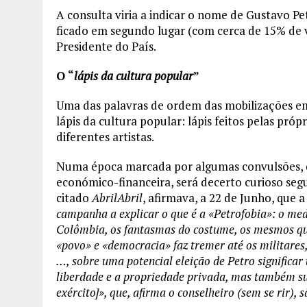
A consulta viria a indicar o nome de Gustavo 
ficado em segundo lugar (com cerca de 15% de 
Presidente do País.
O “
lápis da cultura popular
”
Uma das palavras de ordem das mobilizações em 
lápis da cultura popular: lápis feitos pelas próp
diferentes artistas.
Numa época marcada por algumas convulsões, do
económico-financeira, será decerto curioso seg
citado
AbrilAbril
, afirmava, a 22 de Junho, que 
campanha a explicar o que é a «Petrofobia»: o med
Colômbia, os fantasmas do costume, os mesmos qu
«povo» e «democracia» faz tremer até os militares
…,
sobre uma potencial eleição de Petro significa
liberdade e a propriedade privada, mas também subs
exército]», que, afirma o conselheiro (sem se rir), 