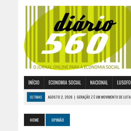
INÍCIO
ECONOMIA SOCIAL
NACIONAL
LUSOFO
ULTIMAS
AGOSTO 2, 2026
|
GERAÇÃO Z É UM MOVIMENTO DE LUTA
JULHO 30, 2026
|
PUBLICADO POR DECRETO-LEI NOVO ENQUADRAMEN
JULHO 30, 2026
|
CASES DIVULGA ÚLTIMOS NÚMEROS DA DIGITALIZA
HOME
OPINIÃO
JULHO 26, 2026
|
UM MARCO QUE REDEFINE O COOPERATIVISMO GLOB