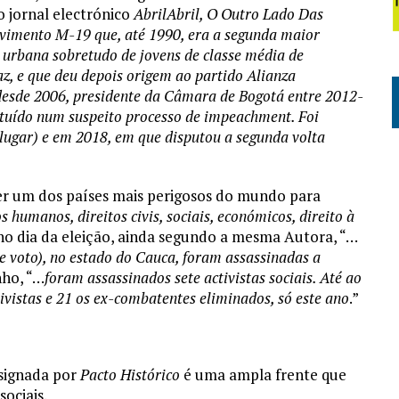
o jornal electrónico
AbrilAbril, O Outro Lado Das
vimento M-19 que, até 1990, era a segunda maior
 urbana sobretudo de jovens de classe média de
az, e que deu depois origem ao partido Alianza
desde 2006, presidente da Câmara de Bogotá entre 2012-
ituído num suspeito processo de impeachment. Foi
lugar) e em 2018, em que disputou a segunda volta
er um dos países mais perigosos do mundo para
s humanos, direitos civis, sociais, económicos, direito à
e, no dia da eleição, ainda segundo a mesma Autora, “…
e voto), no estado do Cauca, foram assassinadas a
nho, “…
foram assassinados sete activistas sociais. Até ao
tivistas e 21 os ex-combatentes eliminados, só este ano
.”
esignada por
Pacto Histórico
é uma ampla frente que
ociais.