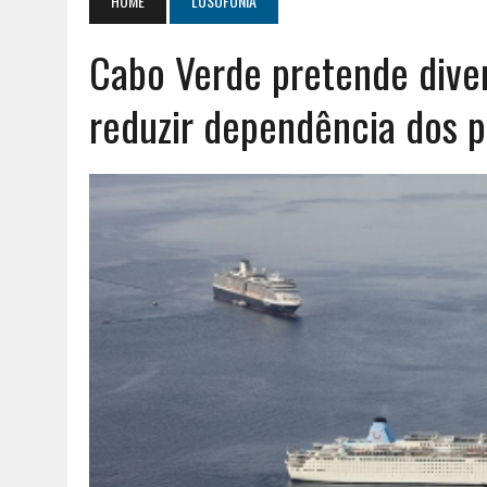
HOME
LUSOFONIA
AGOSTO 2, 2026
|
GERAÇÃO Z É UM MOVIMENTO DE LUTA DE CLASSES
Cabo Verde pretende diver
AGOSTO 8, 2026
|
ENCONTRO NACIONAL DA MÚTUA DOS PESCADORE
reduzir dependência dos 