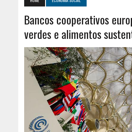
HOME
ECONOMIA SOCIAL
AGOSTO 2, 2026
|
GERAÇÃO Z É UM MOVIMENTO DE LUTA DE CLASSES
Bancos cooperativos eur
AGOSTO 8, 2026
|
ENCONTRO NACIONAL DA MÚTUA DOS PESCADORE
verdes e alimentos susten