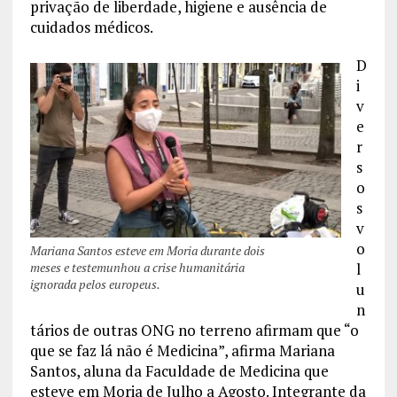
privação de liberdade, higiene e ausência de
cuidados médicos.
D
i
v
e
r
s
o
s
v
o
Mariana Santos esteve em Moria durante dois
l
meses e testemunhou a crise humanitária
ignorada pelos europeus.
u
n
tários de outras ONG no terreno afirmam que “o
que se faz lá não é Medicina”, afirma Mariana
Santos, aluna da Faculdade de Medicina que
esteve em Moria de Julho a Agosto. Integrante da