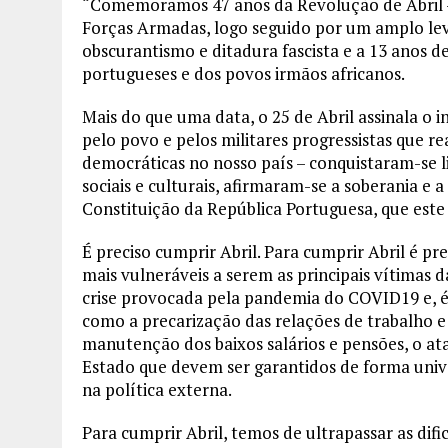
“Comemoramos 47 anos da Revolução de Abril –
Forças Armadas, logo seguido por um amplo lev
obscurantismo e ditadura fascista e a 13 anos d
portugueses e dos povos irmãos africanos.
Mais do que uma data, o 25 de Abril assinala o 
pelo povo e pelos militares progressistas que r
democráticas no nosso país – conquistaram-se li
sociais e culturais, afirmaram-se a soberania e
Constituição da República Portuguesa, que este 
É preciso cumprir Abril. Para cumprir Abril é pr
mais vulneráveis a serem as principais vítimas 
crise provocada pela pandemia do COVID19 e, é 
como a precarização das relações de trabalho 
manutenção dos baixos salários e pensões, o ata
Estado que devem ser garantidos de forma unive
na política externa.
Para cumprir Abril, temos de ultrapassar as d