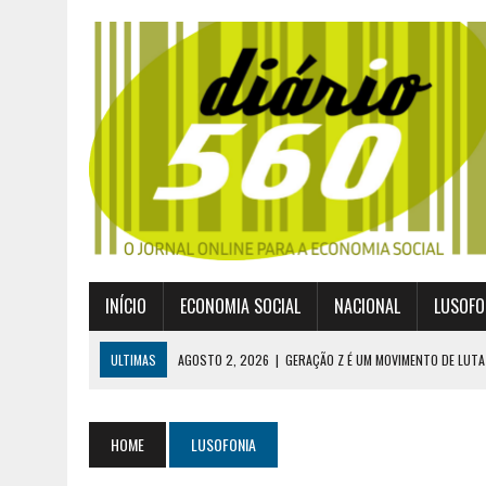
INÍCIO
ECONOMIA SOCIAL
NACIONAL
LUSOFO
ULTIMAS
AGOSTO 2, 2026
|
GERAÇÃO Z É UM MOVIMENTO DE LUTA
JULHO 30, 2026
|
PUBLICADO POR DECRETO-LEI NOVO ENQUADRAMEN
JULHO 30, 2026
|
CASES DIVULGA ÚLTIMOS NÚMEROS DA DIGITALIZA
HOME
LUSOFONIA
JULHO 26, 2026
|
UM MARCO QUE REDEFINE O COOPERATIVISMO GLOB