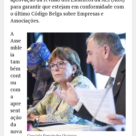
para garantir que estejam em conformidade com
o último Código Belga sobre Empresas e
Associações.
A
Asse
mble
ia
tam
bém
cont
ou
com
a
apre
sent
ação
da
nova
Graciela Fernández Quintas