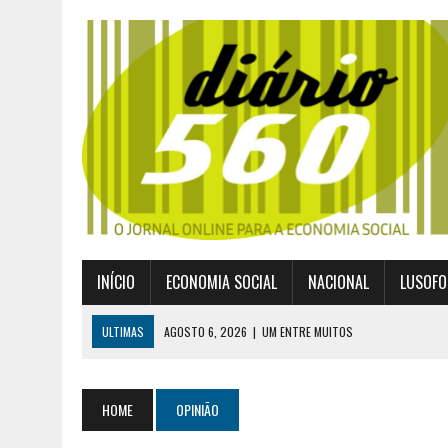
INÍCIO
ECONOMIA SOCIAL
NACIONAL
LUSOFO
ULTIMAS
AGOSTO 6, 2026
|
UM ENTRE MUITOS
AGOSTO 2, 2026
|
GERAÇÃO Z É UM MOVIMENTO DE LUTA DE CLASSES
JULHO 30, 2026
|
PUBLICADO POR DECRETO-LEI NOVO ENQUADRAMEN
HOME
OPINIÃO
JULHO 30, 2026
|
CASES DIVULGA ÚLTIMOS NÚMEROS DA DIGITALIZA