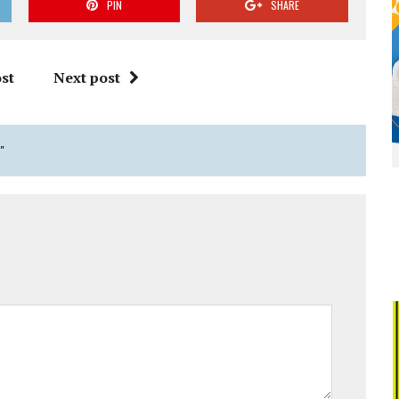
PIN
SHARE
st
Next post
"